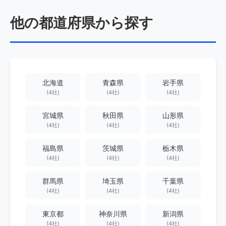
他の都道府県から探す
北海道
青森県
岩手県
(4社)
(4社)
(4社)
宮城県
秋田県
山形県
(4社)
(4社)
(4社)
福島県
茨城県
栃木県
(4社)
(4社)
(4社)
群馬県
埼玉県
千葉県
(4社)
(4社)
(4社)
東京都
神奈川県
新潟県
(4社)
(4社)
(4社)