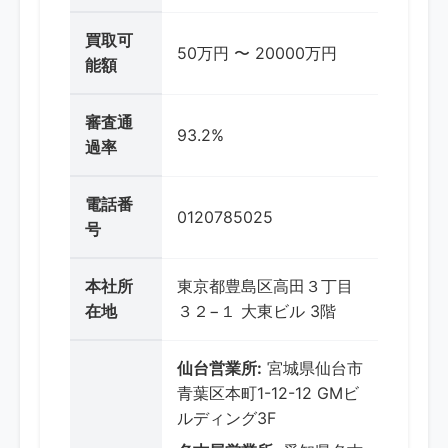
買取可
50万円 〜 20000万円
能額
審査通
93.2%
過率
電話番
0120785025
号
本社所
東京都豊島区高田３丁目
在地
３２−１ 大東ビル 3階
仙台営業所:
宮城県仙台市
青葉区本町1-12-12 GMビ
ルディング3F